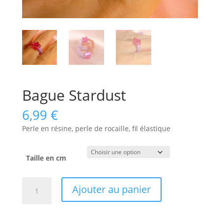
Bague Stardust
6,99
€
Perle en résine, perle de rocaille, fil élastique
Taille en cm
quantité
Ajouter au panier
de
Bague
Stardust