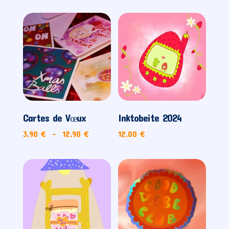
Cartes de Vœux
Inktobeite 2024
Plage
3,90
€
–
12,90
€
12,00
€
de
prix :
3,90 €
à
12,90 €